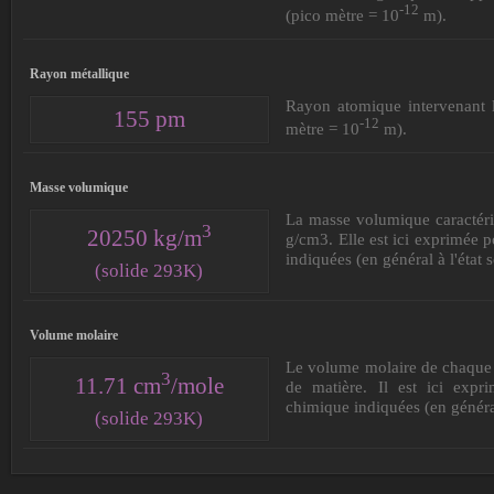
-12
(pico mètre = 10
m).
Rayon métallique
Rayon atomique intervenant l
155 pm
-12
mètre = 10
m).
Masse volumique
La masse volumique caractéri
3
20250 kg/m
g/cm3. Elle est ici exprimée p
indiquées (en général à l'état s
(solide 293K)
Volume molaire
Le volume molaire de chaque 
3
11.71 cm
/mole
de matière. Il est ici expr
chimique indiquées (en général 
(solide 293K)