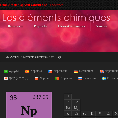
Unable to find opt-out content div: "undefined"
Découverte
Propriétés
Eléments chimiques
Annexes
Accueil
>
Eléments chimiques
>
93 - Np
نبتونيوم
Neptunio
Neptunium
Neptunium
Neptuniu
ネプツニウム
Neptun
Neptúnio
нептуний
Neptuni
93
237.05
H
Li
Be
Np
Na
Mg
K
Ca
Sc
Ti
V
Cr
M