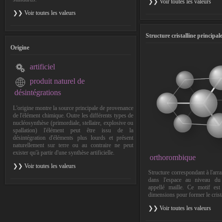
❯❯ Voir toutes les valeurs
❯❯ Voir toutes les valeurs
Structure cristalline principal
Origine
artificiel
produit naturel de
désintégrations
L'origine montre la source principale de provenance
de l'élément chimique. Outre les différents types de
nucléosynthèse (primordiale, stellaire, explosive ou
spallation) l'élément peut être issu de la
désintégration d'éléments plus lourds et présent
naturellement sur terre ou au contraire ne peut
exister qu'à partir d'une synthèse artificielle.
orthorombique
❯❯ Voir toutes les valeurs
Structure correspondant à l'ar
dans l'espace au niveau du 
appellé maille. Ce motif est
dimensions pour former le crist
❯❯ Voir toutes les valeurs