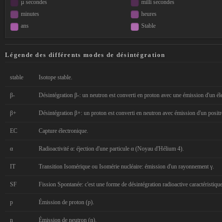
µ secondes
milli secondes
minutes
heures
ans
Stable
Légende des différents modes de désintégration
stable
Isotope stable.
β-
Désintégration β-: un neutron est converti en proton avec une émission d'un élec
β+
Désintégration β+: un proton est converti en neutron avec émission d'un positron
EC
Capture électronique.
α
Radioactivité α: éjection d'une particule α (Noyau d'Hélium 4).
IT
Transition Isomérique ou Isomérie nucléaire: émission d'un rayonnement γ.
SF
Fission Spontanée: c'est une forme de désintégration radioactive caractéristiqu
p
Émission de proton (p).
n
Émission de neutron (n).