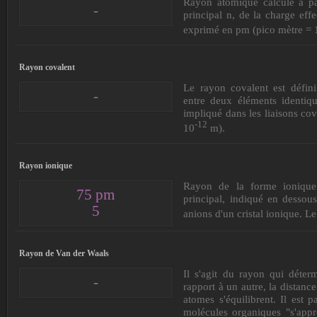
Rayon atomique calculé à pa
-
principal n, de la charge ef
exprimé en pm (pico mètre = 
Rayon covalent
Le rayon covalent est défin
-
entre deux éléments identiqu
impliqué dans les liaisons co
-12
10
m).
Rayon ionique
Rayon de la forme ionique 
75 pm
principal, indiqué en dessous
5
anions d'un cristal ionique. 
Rayon de Van der Waals
Il s'agit du rayon qui déter
-
rapport à un autre, la distance
atomes s'équilibrent. Il est 
molécules organiques "s'appr