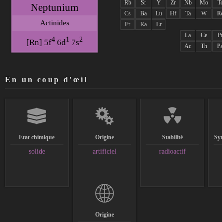
Rb
Sr
Y
Zr
Nb
Mo
T
Neptunium
Cs
Ba
Lu
Hf
Ta
W
R
Actinides
Fr
Ra
Lr
La
Ce
P
4
1
2
[Rn] 5f
6d
7s
Ac
Th
P
En un coup d'œil
Etat chimique
Origine
Stabilité
Sy
solide
artificiel
radioactif
Origine