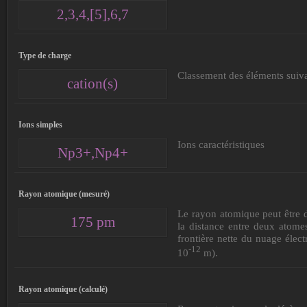
2,3,4,[5],6,7
Type de charge
Classement des éléments suivan
cation(s)
Ions simples
Ions caractéristiques
Np3+,Np4+
Rayon atomique (mesuré)
Le rayon atomique peut être 
175 pm
la distance entre deux atomes
frontière nette du nuage élec
-12
10
m).
Rayon atomique (calculé)