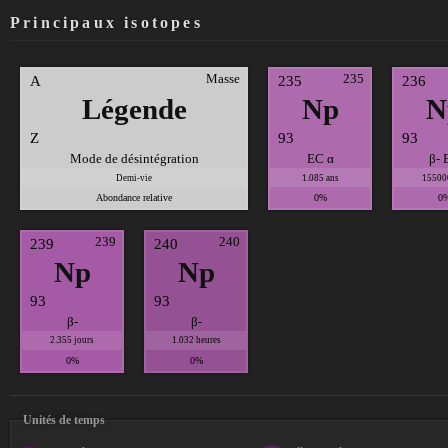
Principaux isotopes
Masse
235
A
235
236
Légende
Np
N
Z
93
93
Mode de désintégration
EC α
β- 
Demi-vie
1.085 ans
15500
Abondance relative
0%
0
239
240
239
240
Np
Np
93
93
β-
β-
2.355 jours
1.032 heures
0%
0%
Unités de temps