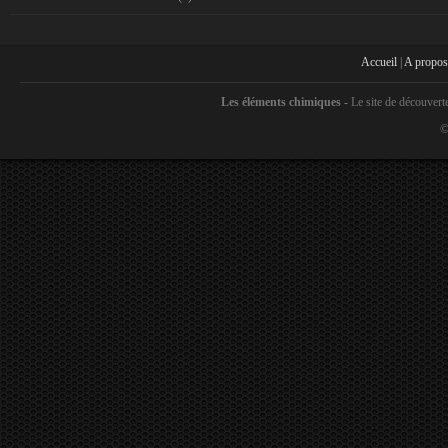
Accueil
|
A propos
Les éléments chimiques -
Le site de découvert
©