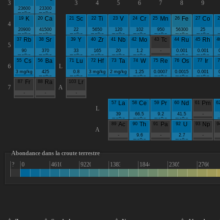
3
3
4
5
6
7
8
9
23600
23300
mg/kg
mg/kg
19
K
20
Ca
21
Sc
22
Ti
23
V
24
Cr
25
Mn
26
Fe
27
Co
2
4
20900
41500
22
5650
120
102
950
56300
25
mg/kg
mg/kg
mg/kg
mg/kg
mg/kg
mg/kg
mg/kg
mg/kg
mg/kg
37
Rb
38
Sr
39
Y
40
Zr
41
Nb
42
Mo
43
Tc
44
Ru
45
Rh
4
5
90
370
33
165
20
1.2
-
0.001
0.001
mg/kg
mg/kg
mg/kg
mg/kg
mg/kg
mg/kg
mg/kg
mg/kg
55
Cs
56
Ba
71
Lu
72
Hf
73
Ta
74
W
75
Re
76
Os
77
Ir
6
L
3 mg/kg
425
0.8
3 mg/kg
2 mg/kg
1.25
0.0007
0.0015
0.001
mg/kg
mg/kg
mg/kg
mg/kg
mg/kg
mg/kg
87
Fr
88
Ra
103
Lr
7
A
-
-
-
57
La
58
Ce
59
Pr
60
Nd
61
Pm
6
L
39
66.5
9.2
41.5
-
mg/kg
mg/kg
mg/kg
mg/kg
89
Ac
90
Th
91
Pa
92
U
93
Np
9
A
-
9.6
-
2.7
-
mg/kg
mg/kg
Abondance dans la croute terrestre
?
0
46100
92200
138300
184400
230500
276600