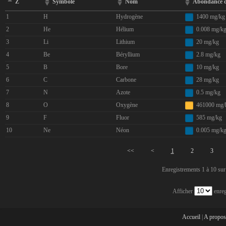
Z
Symbole
Nom
Abondance da
1400 mg/kg
1
H
Hydrogène
0.008 mg/k
2
He
Hélium
20 mg/kg
3
Li
Lithium
2.8 mg/kg
4
Be
Béryllium
10 mg/kg
5
B
Bore
28 mg/kg
6
C
Carbone
0.5 mg/kg
7
N
Azote
461000 mg/
8
O
Oxygène
585 mg/kg
9
F
Fluor
0.005 mg/k
10
Ne
Néon
<<
<
1
2
3
Enregistrements 1 à 10 sur
Afficher
enreg
Accueil
|
A propos