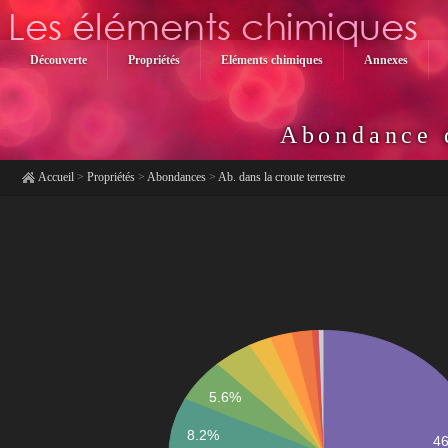
Découverte
Propriétés
Eléments chimiques
Annexes
Abondance d
Accueil
>
Propriétés
>
Abondances
>
Ab. dans la croute terrestre
Famille
Nom dans différentes langues
Etat chimique
5.6%
Stabilité
Origine
8.2%
4