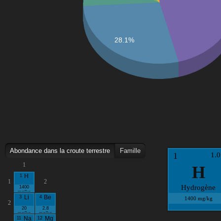
Structure cristalline principale
Découverte
Date de découverte
Découvreur(s)
28.1%
Pays de découverte
Symbolique du nom
Réglementation (SGH)
Abondance dans la croute terrestre
Famille
1
1.0
1
H
1
H
1
2
Hydrogène
1400
mg/kg
3
Li
4
Be
1400 mg/kg
2
20
2.8
mg/kg
mg/kg
11
Na
12
Mg